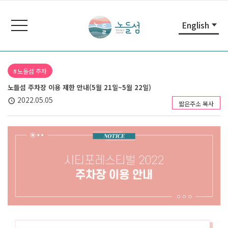
본
주
노
문
메
들
toggle
English
내
뉴
navigation
섬
용
바
노
바
로
들
로
가
섬
노들섬 주차
가
기
홈
노들섬 주차장 이용 제한 안내(5월 21일~5월 22일)
기
페
2022.05.05
이
짧은주소 복사
지