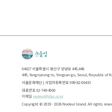
글
내
비
게
이
션
04427
서울특별시
용산구 양녕로 445,446
445, Yangnyeong-ro, Yongsan-gu, Seoul, Republic of 
서울문화재단
|
사업자등록번호 599-82-00433
대표번호 02-749-4500
이메일
nodeul@sfac.or.kr
Copyright ©
2019 - 2026
Nodeul Island.
All rights rese