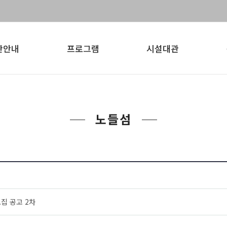
간안내
프로그램
시설대관
노들섬
집 공고 2차