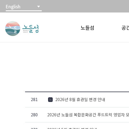
본
주
English
문
메
노
내
뉴
들
용
바
노들섬
공
섬
바
로
노
로
가
들
가
기
섬
기
홈
페
이
지
281
2026년 8월 휴관일 변경 안내
N
280
2026년 노들섬 복합문화공간 푸드트럭 영업자 모