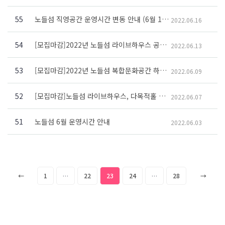
55
노들섬 직영공간 운영시간 변동 안내 (6월 17일~6월 18일)
2022.06.16
54
[모집마감]2022년 노들섬 라이브하우스 공연 대관지원사업 ‘노들메이트’ 추가모집 공고
2022.06.13
53
[모집마감]2022년 노들섬 복합문화공간 하반기 전시 대관 공고
2022.06.09
52
[모집마감]노들섬 라이브하우스, 다목적홀 숲 2022년 하반기 수시대관 공고
2022.06.07
51
노들섬 6월 운영시간 안내
2022.06.03
글
Previous
Page
Page
Page
Page
Page
Next
←
1
…
22
23
24
…
28
→
내
page
page
비
게