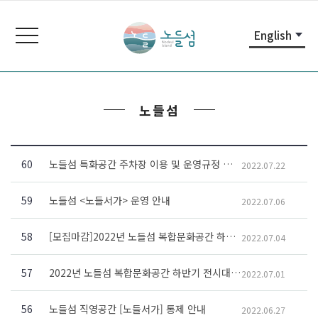
본
주
노
문
메
들
toggle
English
내
뉴
navigation
섬
용
바
노
바
로
들
로
가
섬
노들섬
가
기
홈
기
페
이
지
60
노들섬 특화공간 주차장 이용 및 운영규정 개정계획
2022.07.22
59
노들섬 <노들서가> 운영 안내
2022.07.06
58
[모집마감]2022년 노들섬 복합문화공간 하반기 전시 수시 대관 공고
2022.07.04
57
2022년 노들섬 복합문화공간 하반기 전시대관 선정결과
2022.07.01
56
노들섬 직영공간 [노들서가] 통제 안내
2022.06.27