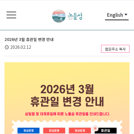
본
주
노
문
메
들
toggle
English
내
뉴
navigation
섬
용
바
노
바
로
들
로
가
섬
2026년 3월 휴관일 변경 안내
가
기
홈
2026.02.12
짧은주소 복사
기
페
이
지