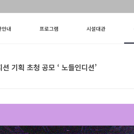
간안내
프로그램
시설대관
션 기획 초청 공모 ‘ 노들인디션’