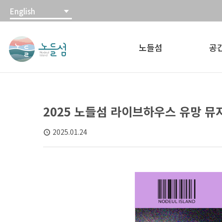
본
주
English
문
메
노
내
뉴
들
용
바
노들섬
공
섬
바
로
노
로
가
들
가
기
섬
기
홈
2025 노들섬 라이브하우스 유망 뮤지
페
이
2025.01.24
지