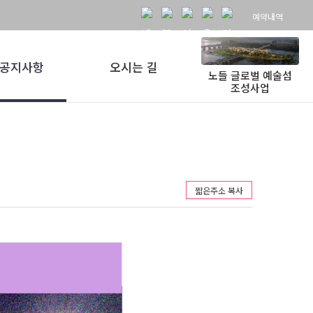
예약내역
공지사항
오시는 길
노들 글로벌 예술섬
조성사업
짧은주소 복사