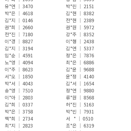
유*연 │ 3470
박*린 │ 2151
박*은 │ 4618
김*현 │ 8382
김*지 │ 0146
전*현 │ 2389
권*희 │ 2660
권*원 │ 5972
전*진 │ 7180
강*주 │ 8352
이*경 │ 8827
이*형 │ 2438
김*지 │ 3194
김*연 │ 5337
임*순 │ 4591
정*은 │ 7876
노*영 │ 4094
최*은 │ 6886
이*주 │ 8623
김*윤 │ 9688
서*오 │ 1850
윤*정 │ 4140
박*서 │ 4043
김*서 │ 1654
송*영 │ 7510
정*연 │ 9880
이*아 │ 2803
류*원 │ 8568
김*희 │ 0337
허*진 │ 5163
박*은 │ 3758
박*빈 │ 7931
백*희 │ 2734
서 * │ 0510
최*지 │ 2823
조*은 │ 6319