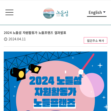
본
주
노
문
메
들
toggle
English
내
뉴
navigation
섬
용
바
노
바
로
들
로
가
섬
2024 노들섬 자원활동가 노들프랜즈 결과발표
가
기
홈
2024.04.11
짧은주소 복사
기
페
이
지