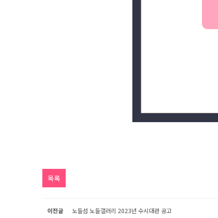
목록
이전글
노들섬 노들갤러리 2023년 수시대관 공고