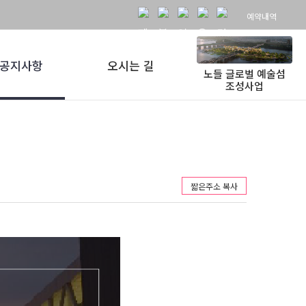
예약내역
공지사항
오시는 길
노들 글로벌 예술섬
조성사업
짧은주소 복사