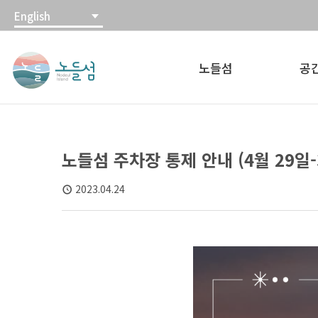
본
주
English
문
메
노
내
뉴
들
용
바
노들섬
공
섬
바
로
노
로
가
들
가
기
섬
기
홈
노들섬 주차장 통제 안내 (4월 29일-30
페
이
2023.04.24
지