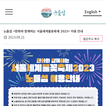
본
주
노
문
메
들
toggle
English
내
뉴
navigation
섬
용
바
노
바
로
들
로
가
섬
노들섬 <한화와 함께하는 서울세계불꽃축제 2023> 이용 안내
가
기
홈
2023.09.21
짧은주소 복사
기
페
이
지