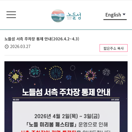
본
주
노
문
메
들
toggle
English
내
뉴
navigation
섬
용
바
노
바
로
들
로
가
섬
노들섬 서측 주차장 통제 안내(2026.4.2~4.3)
가
기
홈
2026.03.27
짧은주소 복사
기
페
이
지