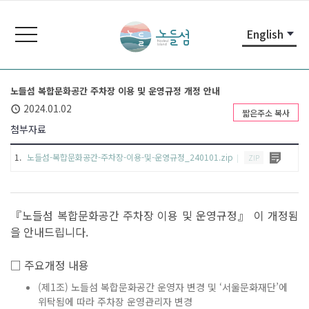
본
주
노
문
메
들
toggle
English
내
뉴
navigation
섬
용
바
노
바
로
들
로
가
섬
노들섬 복합문화공간 주차장 이용 및 운영규정 개정 안내
가
기
홈
2024.01.02
짧은주소 복사
기
페
첨부자료
이
지
노들섬-복합문화공간-주차장-이용-및-운영규정_240101.zip
|
ZIP
『노들섬 복합문화공간 주차장 이용 및 운영규정』 이 개정됨
을 안내드립니다.
□ 주요개정 내용
(제1조) 노들섬 복합문화공간 운영자 변경 및 ‘서울문화재단’에
위탁됨에 따라 주차장 운영관리자 변경