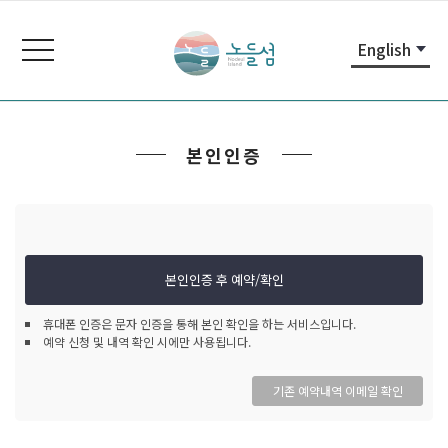
본
주
노
문
메
들
toggle
English
내
뉴
navigation
섬
용
바
노
바
로
들
로
가
섬
본인인증
가
기
홈
기
페
이
지
본인인증 후 예약/확인
휴대폰 인증은 문자 인증을 통해 본인 확인을 하는 서비스입니다.
예약 신청 및 내역 확인 시에만 사용됩니다.
기존 예약내역 이메일 확인