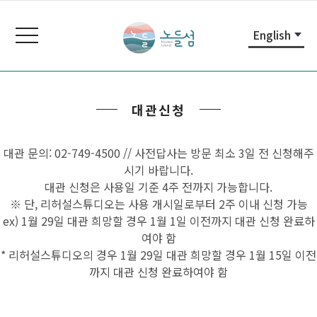
본
주
노
문
메
들
toggle
English
내
뉴
navigation
섬
용
바
노
바
로
들
로
가
섬
대관신청
가
기
홈
기
페
이
대관 문의: 02-749-4500 // 사전답사는 방문 최소 3일 전 신청해주
지
시기 바랍니다.
대관 신청은 사용일 기준 4주 전까지 가능합니다.
※ 단, 리허설스튜디오는 사용 개시일로부터 2주 이내 신청 가능
ex) 1월 29일 대관 희망할 경우 1월 1일 이전까지 대관 신청 완료하
여야 함
* 리허설스튜디오의 경우 1월 29일 대관 희망할 경우 1월 15일 이전
까지 대관 신청 완료하여야 함