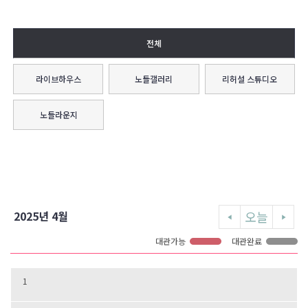
전체
라이브하우스
노들갤러리
리허설 스튜디오
노들라운지
오늘
2025년 4월
대관가능
대관완료
1