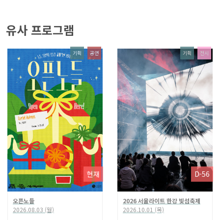
유사 프로그램
기획
공연
기획
전시
현재
D-56
오픈노들
2026 서울라이트 한강 빛섬축제
2026.08.03 (월)
2026.10.01 (목)