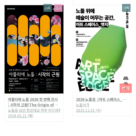
기획
전시
기획
현재
아뜰리에 노들 2026 첫 번째 전시
2026 노들섬〈아트 스페이스_엣지〉
: 시작의 근원(The Origin of All Beginnings)
노들서가
노들섬 남단 한강대교 하부 미디어파사드
2025.12.31 (수)
2026.05.21 (목)