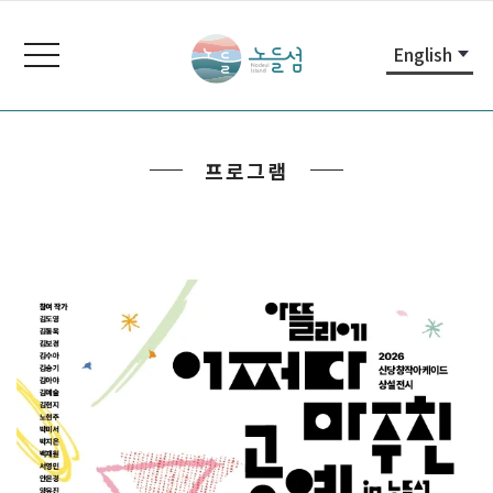
본
주
노
문
메
들
toggle
English
내
뉴
navigation
섬
용
바
노
바
로
들
로
가
섬
프로그램
가
기
홈
기
페
이
지