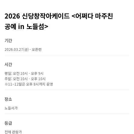
2026 신당창작아케이드 <어쩌다 마주친
공예 in 노들섬>
기간
2026.03.27(금) - 오픈런
시간
평일: 오전 10시 - 오후 9시
주말: 오전 10시 - 오후 10시
※11~12월은 오후 8시까지 운영
장소
노들서가
등급
전체 관람가