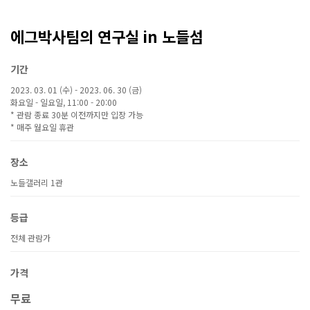
에그박사팀의 연구실 in 노들섬
기간
2023. 03. 01 (수) - 2023. 06. 30 (금)
화요일 - 일요일, 11:00 - 20:00
* 관람 종료 30분 이전까지만 입장 가능
* 매주 월요일 휴관
장소
노들갤러리 1관
등급
전체 관람가
가격
무료