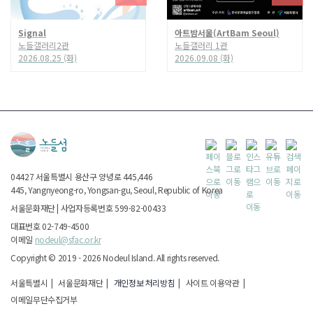
Signal
아트밤서울(ArtBam Seoul)
노들갤러리2관
노들갤러리 1관
2026.08.25 (화)
2026.09.08 (화)
04427
서울특별시
용산구 양녕로 445,446
445, Yangnyeong-ro, Yongsan-gu, Seoul, Republic of Korea
서울문화재단
|
사업자등록번호 599-82-00433
대표번호 02-749-4500
이메일
nodeul@sfac.or.kr
Copyright ©
2019 - 2026
Nodeul Island.
All rights reserved.
서울특별시
|
서울문화재단
|
개인정보 처리방침
|
사이트 이용약관
|
이메일무단수집거부