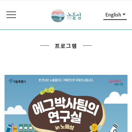
본
주
노
문
메
들
toggle
English
내
뉴
navigation
섬
용
바
노
바
로
들
로
가
섬
프로그램
가
기
홈
기
페
이
지