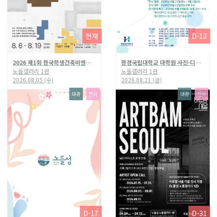
현재
D-13
2026 제1회 한국학생건축비엔날레
한경국립대학교 대학원 사진·디자인 전공 동문전 〈시선연대(視線連帶)〉
노들갤러리 1관
노들갤러리 1관
2026.08.05 (수)
2026.08.21 (금)
대관
전시
대관
전시
D-17
D-31