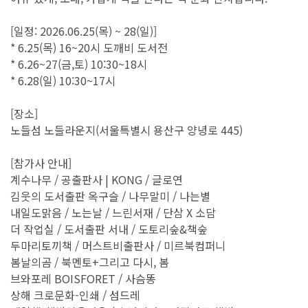
[일정: 2026.06.25(목) ~ 28(일)]
* 6.25(목) 16~20시 도깨비 도서전
* 6.26~27(금,토) 10:30~18시
* 6.28(일) 10:30~17시
[장소]
노들섬 노들라운지(서울특별시 용산구 양녕로 445)
[참가사 안내]
계수나무 / 공출판사 | KONG / 글로연
김웃의 도서출판 옥구슬 / 나무말미 / 나는별
내일도맑음 / 노는날 / 느린서재 / 단삼 X 소담
더 작업실 / 도서출판 서내 / 도토리숲&책숲
두마리토끼책 / 머스트비출판사 / 미르북컴퍼니
봄날의곰 / 북멘토+그리고 다시, 봄
브와포레 BOISFORET / 사슴똥
상해 크로문화-인쇄 / 섬드레