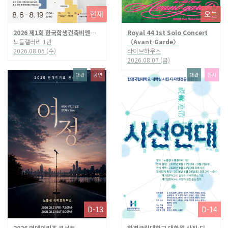
현재
오늘
2026 제1회 한국학생건축비엔날레
Royal 44 1st Solo Concert
노들갤러리 1관
〈Avant-Garde〉
2026.08.05 (수)
라이브하우스
2026.08.07 (금)
대관
공연
대관
전시
D-13
D-14
2026 먼데이키즈 콘서트
한경국립대학교 대학원 사진·디자인 전공 동문전 〈시선연대(視線連帶)〉