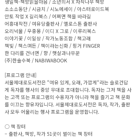
생일책-책방읽을마음 / 소년의서 X 자작나무 책방
소소소동단 / 시금치 / 시노에세이 / 아스터로이드북
안토 작업 X 길리북스 / 어쩌면 책을 바라길
어흥대작전 / 여유당출판사 / 옐로스톤 출판사
오리넉울 / 우중몽 / 이디 X 그로 / 이루리북스
이야기꽃 / 이일상 / 작가노동조합 / 책고래
책빛 / 책스며든 / 책이라는신화 / 핑거 FINGER
한 다리를 건너면 / 향 / 햇살과나무꾼
(주)한솔수북 / NABIWABOOK
[프로그램 안내]
서울제대로도서전은 “여유 있게, 오래, 가깝게“라는 슬로건답
게 독자를 행사의 중앙 무대로 초대합니다. 독자는 그저 책을 사
는 고객 또는 프로그램의 수용자가 아니라 책을 즐기고 책 문화
를 이끄는 향유자입니다. 서울제대로도서전은 독자, 작가, 출판
사 모두 어울리는 행사 프로그램을 운영합니다.
○ 책 장터
– 출판사, 책방, 작가 51곳이 벌이는 책 장터