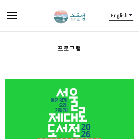
본
주
노
문
메
들
toggle
English
내
뉴
navigation
섬
용
바
노
바
로
들
로
가
섬
프로그램
가
기
홈
기
페
이
지