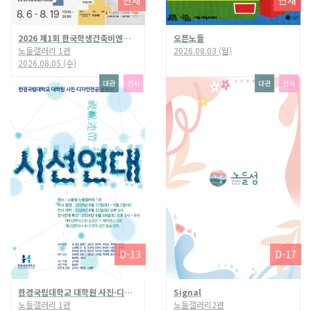
2026 제1회 한국학생건축비엔날레
오픈노들
노들갤러리 1관
2026.08.03 (월)
2026.08.05 (수)
대관
전시
대관
전시
D-13
D-17
한경국립대학교 대학원 사진·디자인 전공 동문전 〈시선연대(視線連帶)〉
Signal
노들갤러리 1관
노들갤러리2관