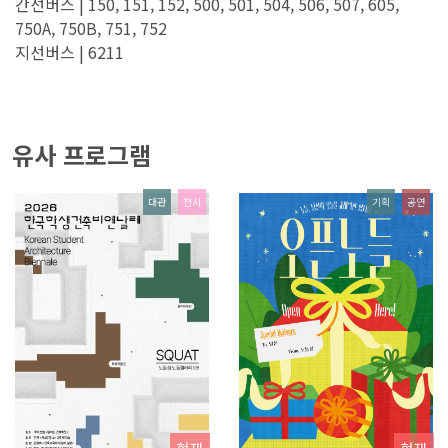
간선버스 | 150, 151, 152, 500, 501, 504, 506, 507, 605,
750A, 750B, 751, 752
지선버스 | 6211
유사 프로그램
대관
전시
기획
공연
현재
현재