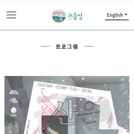
본
주
노
문
메
들
toggle
English
내
뉴
navigation
섬
용
바
노
바
로
들
로
가
섬
프로그램
가
기
홈
기
페
이
지