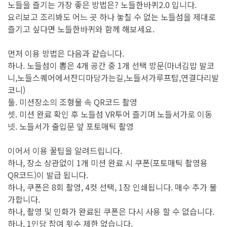
노들을 즐기는 가장 좋은 방법은? 노들한바퀴2.0 입니다.
요리보고 조리봐도 어느 곳 하나 놓칠 수 없는 노들섬을 제대로
즐기고 싶다면 노들한바퀴와 함께 해보세요.
먼저 이용 방법은 다음과 같습니다.
하나. 노들섬이 뽑은 4개 공간 중 1개 선택 방문(마녀김밥 발코
니,노들스퀘어에서잔디마당가는길,노들서가루프탑,연결다리발
코니)
둘. 미션장소의 조형물 속 QR코드 촬영
셋. 미션 완료 확인 후 노들섬 VR투어 즐기며 노들서가로 이동
넷. 노들서가 출입문 앞 포토매틱 촬영
이어서 이용 꿀팁을 알려드립니다.
하나, 장소 상관없이 1개 미션 완료 시 쿠폰(포토매틱 촬영용
QR코드)이 발급 됩니다.
하나, 쿠폰은 8회 촬영, 4컷 선택, 1장 인쇄됩니다. 매수 추가 불
가합니다.
하나, 촬영 및 인화가 완료된 쿠폰은 다시 사용 할 수 없습니다.
하나, 1인당 참여 횟수 제한 없습니다.