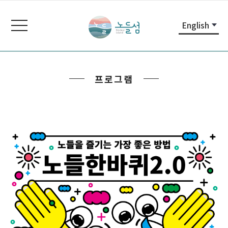
본
주
노
문
메
들
toggle
English
내
뉴
navigation
섬
용
바
노
바
로
들
로
가
섬
프로그램
가
기
홈
기
페
이
지