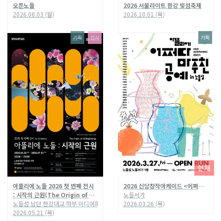
오픈노들
2026 서울라이트 한강 빛섬축제
2026.08.03 (월)
2026.10.01 (목)
기획
전시
기획
현재
아뜰리에 노들 2026 첫 번째 전시
2026 신당창작아케이드 <어쩌다 마주친 공예 in 노들섬>
: 시작의 근원(The Origin of All Beginnings)
노들서가
노들섬 남단 한강대교 하부 미디어파사드
2026.03.26 (목)
2026.05.21 (목)