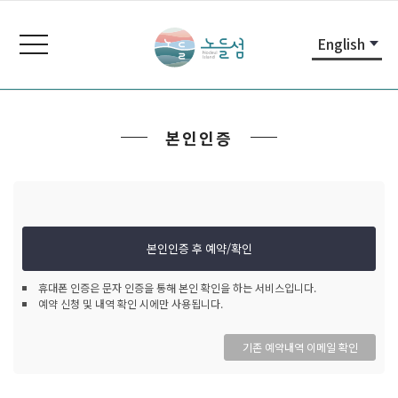
본
주
노
문
메
들
toggle
English
내
뉴
navigation
섬
용
바
노
바
로
들
로
가
섬
본인인증
가
기
홈
기
페
이
지
본인인증 후 예약/확인
휴대폰 인증은 문자 인증을 통해 본인 확인을 하는 서비스입니다.
예약 신청 및 내역 확인 시에만 사용됩니다.
기존 예약내역 이메일 확인