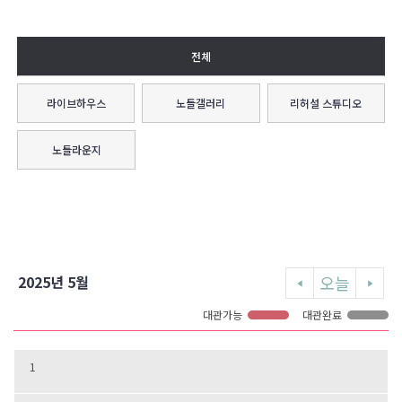
전체
라이브하우스
노들갤러리
리허설 스튜디오
노들라운지
오늘
2025년 5월
대관가능
대관완료
1