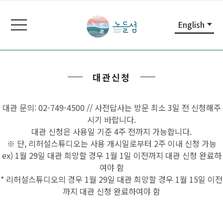
본
주
노
문
메
들
toggle
English
내
뉴
navigation
섬
용
바
노
바
로
들
로
가
섬
대관신청
가
기
홈
기
페
이
대관 문의: 02-749-4500 // 사전답사는 방문 최소 3일 전 신청해주
지
시기 바랍니다.
대관 신청은 사용일 기준 4주 전까지 가능합니다.
※ 단, 리허설스튜디오는 사용 개시일로부터 2주 이내 신청 가능
ex) 1월 29일 대관 희망할 경우 1월 1일 이전까지 대관 신청 완료하
여야 함
* 리허설스튜디오의 경우 1월 29일 대관 희망할 경우 1월 15일 이전
까지 대관 신청 완료하여야 함