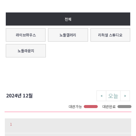
전체
라이브하우스
노들갤러리
리허설 스튜디오
노들라운지
오늘
2024년 12월
대관가능
대관완료
1