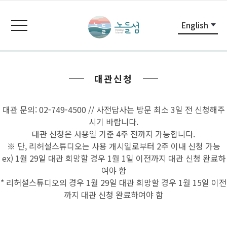
본
주
노
문
메
들
toggle
English
내
뉴
navigation
섬
용
바
노
바
로
들
로
가
섬
대관신청
가
기
홈
기
페
이
대관 문의: 02-749-4500 // 사전답사는 방문 최소 3일 전 신청해주
지
시기 바랍니다.
대관 신청은 사용일 기준 4주 전까지 가능합니다.
※ 단, 리허설스튜디오는 사용 개시일로부터 2주 이내 신청 가능
ex) 1월 29일 대관 희망할 경우 1월 1일 이전까지 대관 신청 완료하
여야 함
* 리허설스튜디오의 경우 1월 29일 대관 희망할 경우 1월 15일 이전
까지 대관 신청 완료하여야 함